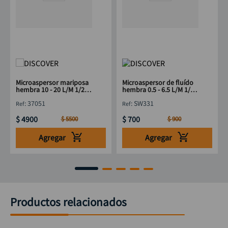
Microaspersor mariposa
Microaspersor de fluído
hembra 10 - 20 L/M 1/2"
hembra 0.5 - 6.5 L/M 1/2"
DISCOVER
DISCOVER
:
37051
:
SW331
$
4900
$
700
$
5500
$
900
Agregar
Agregar
Productos relacionados