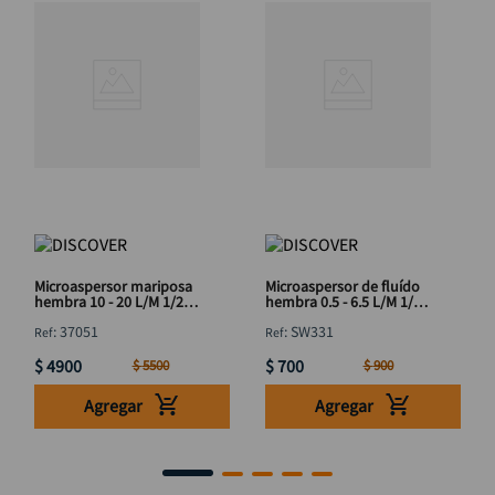
Microaspersor mariposa
Microaspersor de fluído
hembra 10 - 20 L/M 1/2"
hembra 0.5 - 6.5 L/M 1/2"
DISCOVER
DISCOVER
:
37051
:
SW331
$
4900
$
700
$
5500
$
900
Agregar
Agregar