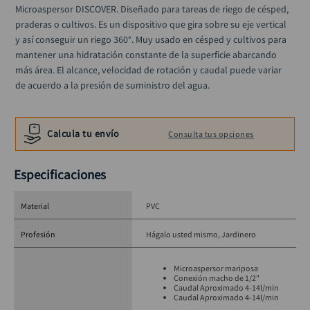
rodachina
10
.
Microaspersor DISCOVER. Diseñado para tareas de riego de césped, 
praderas o cultivos. Es un dispositivo que gira sobre su eje vertical 
y así conseguir un riego 360°. Muy usado en césped y cultivos para 
mantener una hidratación constante de la superficie abarcando 
más área. El alcance, velocidad de rotación y caudal puede variar 
de acuerdo a la presión de suministro del agua.
Calcula tu envío
Consulta tus opciones
Especificaciones
Material
PVC
Profesión
Hágalo usted mismo
Jardinero
Microaspersor mariposa
Conexión macho de 1/2"
Caudal Aproximado 4-14l/min
Caudal Aproximado 4-14l/min