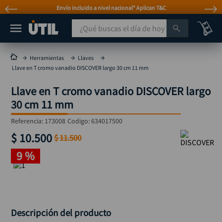
Envío incluido a nivel nacional* Aplican T&C
¿Qué buscas el día de hoy?
TÉRMINOS MÁS BUSCADOS
Herramientas
Llaves
Llave en T cromo vanadio DISCOVER largo 30 cm 11 mm
taladro
1
.
Llave en T cromo vanadio DISCOVER largo
taladros pulidoras
2
.
30 cm 11 mm
compresor
3
.
Referencia
:
173008
Codigo:
634017500
sierra circular
4
.
$
10
.
500
$
11
.
500
mototool
5
.
9 %
broca
6
.
llave impacto
7
.
hidrolavadora
8
.
rodachina
9
.
Descripción del producto