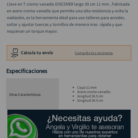
ruteadora
10
.
Llave en T cromo vanadio DISCOVER largo 30 cm 11 mm , Fabricada 
en acero cromo vanadio que permite una alta resistencia y evita la 
oxidación, es la herramienta ideal para uso talleres para acceder, 
soltar y ajustar tuercas y tornillos de manera mas  rápida y que 
requieran un torque mayor.
Calcula tu envío
Consulta tus opciones
Especificaciones
Copa 11 mm
Acero cromo vanadio
Otras Características
longitud 30.5 cm
longitud 30.5 cm