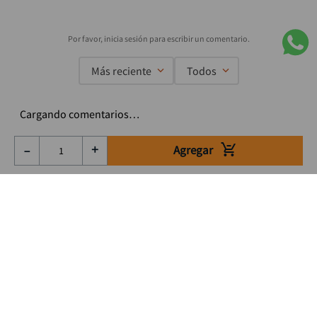
Más reciente
Todos
Cargando comentarios…
Agregar
－
＋
Suscríbete a nuestro Newsletter
Se el primero en enterarte de nuestras ofertas, lanzamientos y
consejos para tu trabajo
Acepto los Término y condiciones
Suscribirme