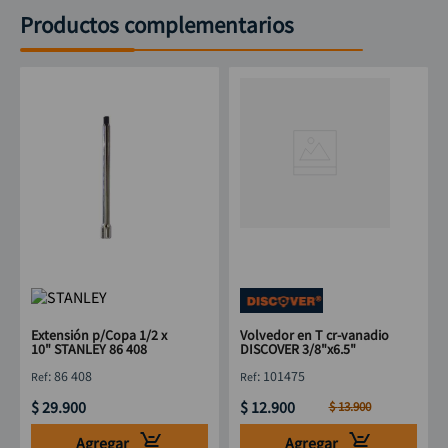
Productos complementarios
Extensión p/Copa 1/2 x
Volvedor en T cr-vanadio
10" STANLEY 86 408
DISCOVER 3/8"x6.5"
:
86 408
:
101475
$
29
.
900
$
12
.
900
$
13
.
900
Agregar
Agregar