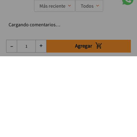
Más reciente
Todos
Cargando comentarios…
Agregar
－
＋
Suscríbete a nuestro Newsletter
Se el primero en enterarte de nuestras ofertas, lanzamientos y
consejos para tu trabajo
Acepto los Término y condiciones
Suscribirme
Medios de pago