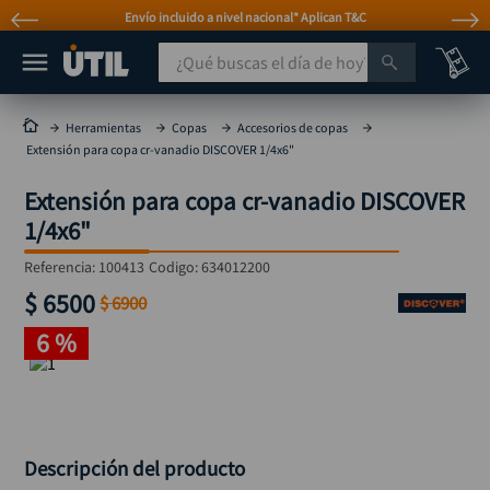
Envío incluido a nivel nacional* Aplican T&C
¿Qué buscas el día de hoy?
TÉRMINOS MÁS BUSCADOS
Herramientas
Copas
Accesorios de copas
Extensión para copa cr-vanadio DISCOVER 1/4x6"
taladro
1
.
Extensión para copa cr-vanadio DISCOVER
taladros pulidoras
2
.
1/4x6"
compresor
3
.
Referencia
:
100413
Codigo:
634012200
mototool
4
.
$
6500
$
6900
broca
5
.
6 %
sierra circular
6
.
llave impacto
7
.
hidrolavadora
8
.
alicate
Descripción del producto
9
.