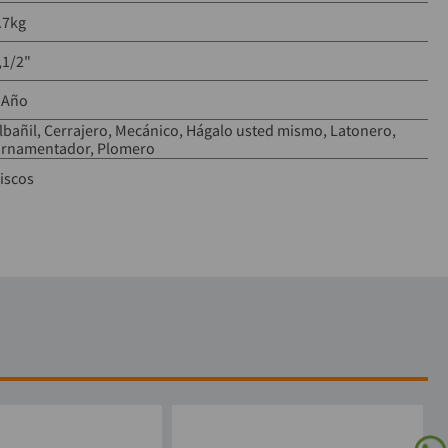
.7kg
,1/2"
 Año
lbañil
Cerrajero
Mecánico
Hágalo usted mismo
Latonero
rnamentador
Plomero
iscos