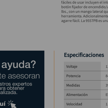
fáciles de usar incluyen el i
botón fijador de encendido/
lbs., con un mango lateral qu
herramienta. Adicionalmente, 
agarre fácil. La 9557PB es un
esmerilar y pulir. La 9557PBX
4-1/2" abrasivos, estuche de
turbo con ingeniería para co
suave.
Especificaciones
Voltaje
1
Potencia
8
Medidas
3
Alimentación
E
Velocidad
1