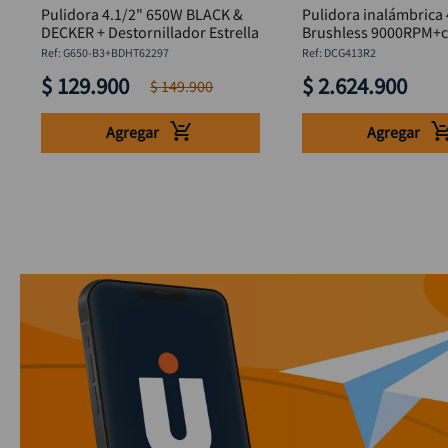
Pulidora 4.1/2" 650W BLACK &
Pulidora inalámbrica 
DECKER + Destornillador Estrella
Brushless 9000RPM+c
6Ah+bolsa DW
:
G650-B3+BDHT62297
:
DCG413R2
$
129
.
900
$
2
.
624
.
900
$
149
.
900
Agregar
Agregar