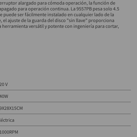
nterruptor alargado para cómoda operación, la función de 
apagado para operación continua. La 9557PB pesa solo 4.5 
e puede ser fácilmente instalado en cualquier lado de la 
el ajuste de la guarda del disco "sin llave" proporciona 
a herramienta versátil y potente con ingeniería para cortar, 
1 es un juego que incluye la pulidora angular, cuatro discos 
 metal, así como un disco diamantado de Makita con aro 
ntacto constante con el material para corte y acabado más 
20 V
40W
9X28X15CM
léctrica
1000RPM