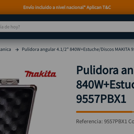
Envío incluido a nivel nacional* Aplican T&C
 de hoy?
TÉRMINOS MÁS BUSCADOS
anica
Pulidora angular 4.1/2" 840W+Estuche/Discos MAKITA 
taladro
1
.
taladros pulidoras
2
.
Pulidora an
compresor
3
.
840W+Estuc
llave
4
.
sierra circular
5
.
9557PBX1
ruteadora
6
.
broca
7
.
Referencia
:
9557PBX1
Co
hidrolavadora
8
.