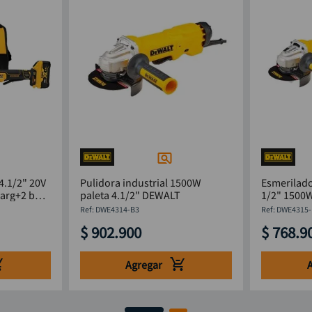
4.1/2" 20V
Pulidora industrial 1500W
Esmerilado
arg+2 bat
paleta 4.1/2" DEWALT
1/2" 1500W
B3
:
DWE4314-B3
:
DWE4315-
$
902
.
900
$
768
.
9
Agregar