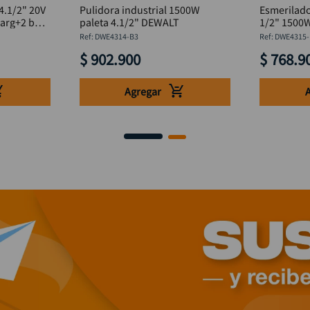
4.1/2" 20V
Pulidora industrial 1500W
Esmerilado
arg+2 bat
paleta 4.1/2" DEWALT
1/2" 1500W
B3
:
DWE4314-B3
:
DWE4315-
$
902
.
900
$
768
.
9
Agregar