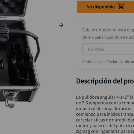
rueda
9
.
No disponible
alicate
10
.
Este producto no está di
Quiero saber cuando este pr
Al dar clic en 'Enviar' confi
Descripción del pr
La pulidora angular 4-1/2" M
de 7.5 amperios con la como
industrial de larga duración
comienzo para inicios tranqu
características de durabilida
motor y baleros del polvo y 
zig-zag con ingeniería para s