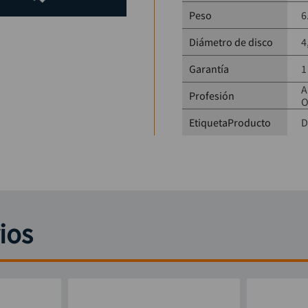
Peso
6
Diámetro de disco
4
Garantía
1
A
Profesión
O
EtiquetaProducto
D
ios