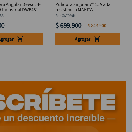
ra Angular Dewalt 4-
Pulidora angular 7" 15A alta
 Industrial DWE4315-
resistencia MAKITA
B3
:
GA7020K
00
$
699
.
900
$
843
.
900
Agregar
Agregar