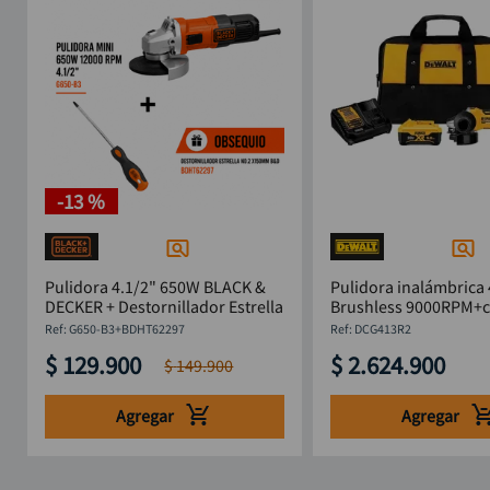
-
13 %
Pulidora 4.1/2" 650W BLACK &
Pulidora inalámbrica 
DECKER + Destornillador Estrella
Brushless 9000RPM+c
6Ah+bolsa DW
:
G650-B3+BDHT62297
:
DCG413R2
$
129
.
900
$
2
.
624
.
900
$
149
.
900
Agregar
Agregar