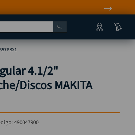
9557PBX1
gular 4.1/2"
he/Discos MAKITA
digo:
490047900