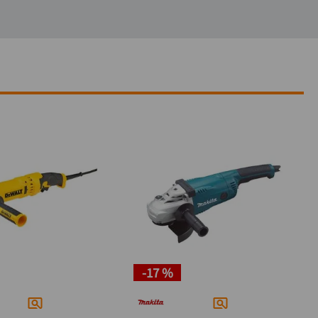
-
17 %